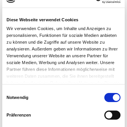
Kontakt:
Telefon: 0561-8168254
Diese Webseite verwendet Cookies
E-Mail: gloeckner.brigitte@t-online.de
Wir verwenden Cookies, um Inhalte und Anzeigen zu
personalisieren, Funktionen für soziale Medien anbieten
Die Website wurde programmiert von Marketa Ersoy,
zu können und die Zugriffe auf unsere Website zu
www.gaensehaut.org
analysieren. Außerdem geben wir Informationen zu Ihrer
Verwendung unserer Website an unsere Partner für
Inhaltlich Verantwortlicher gemäß § 10 Absatz 3 MDStV:
soziale Medien, Werbung und Analysen weiter. Unsere
Brigitte Glöckner (Anschrift wie oben)
Partner führen diese Informationen möglicherweise mit
weiteren Daten zusammen, die Sie ihnen bereitgestellt
haben oder die sie im Rahmen Ihrer Nutzung der Dienste
Haftungshinweis: Trotz sorgfältiger inhaltlicher
gesammelt haben.
Kontrolle übernehme ich keine Haftung für die Inhalte
Einwilligungsauswahl
Notwendig
externer Links. Für den Inhalt der verlinkten Seiten
sind ausschließlich deren Betreiber verantwortlich.
Präferenzen
Quellennachweis für Bilder:
photocase.com: goldkatze / Shuwal | Leuchtspur.at /