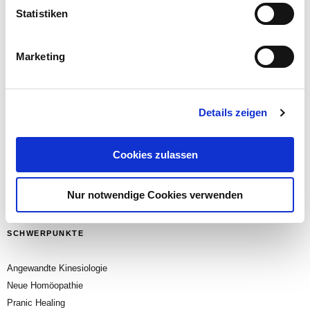
Statistiken
Gurkentanz / krockenmitte Fotolia.com: PhotoSG
© Alle Rechte bei der Autorin, Kassel, 2018
Marketing
Details zeigen
Cookies zulassen
Nur notwendige Cookies verwenden
SCHWERPUNKTE
Angewandte Kinesiologie
Neue Homöopathie
Pranic Healing