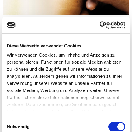
Faszination Energie – Der Körper lügt
nicht!
Diese Webseite verwendet Cookies
Seien Sie gespannt, was Ihr Körper zu sagen hat! Dank
Wir verwenden Cookies, um Inhalte und Anzeigen zu
meiner langjährigen Erfahrung war immer wieder
personalisieren, Funktionen für soziale Medien anbieten
feststellbar, dass ein wohlfühlbares Gleichgewicht uns
zu können und die Zugriffe auf unsere Website zu
gesund hält und die Lebensqualität sichert. Um dies zu
analysieren. Außerdem geben wir Informationen zu Ihrer
gewährleisten biete ich Ihnen Methoden und Techniken
Verwendung unserer Website an unsere Partner für
in der Angewandten Kinesiologie an. Hierbei bietet die
soziale Medien, Werbung und Analysen weiter. Unsere
Basis der Armmuskeltest. Sie wissen selbst am besten,
Partner führen diese Informationen möglicherweise mit
was Sie brauchen, was Ihnen hilft, was fehlt oder stört.
weiteren Daten zusammen, die Sie ihnen bereitgestellt
Ihr Körper besitzt alle Informationen und gibt diese
haben oder die sie im Rahmen Ihrer Nutzung der Dienste
über Muskelreaktionen preis. Die Muskeln arbeiten als
gesammelt haben.
Einwilligungsauswahl
Bildschirm aller körperlichen und seelischen Vorgänge.
Notwendig